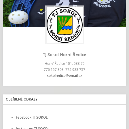
TJ Sokol Horní Ředice
Horní Ředice 101, 533 75
776 157 303, 775 983 757
sokolredice@email.cz
OBLÍBENÉ ODKAZY
Facebook TJ SOKOL
Instagram TJ SOKOL