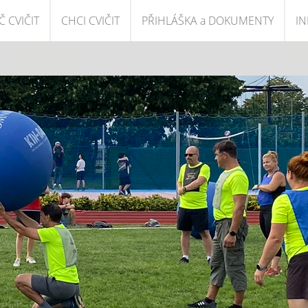
 CVIČIT
CHCI CVIČIT
PŘIHLÁŠKA a DOKUMENTY
IN