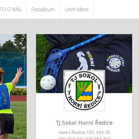
FO O NÁS
Fotoalbum
Letní tábor
TJ Sokol Horní Ředice
Horní Ředice 101, 533 75
776 157 303, 775 983 757