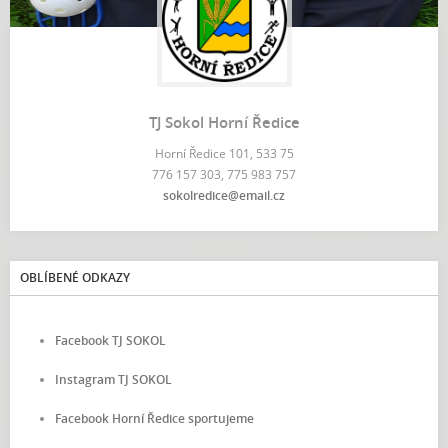
TJ Sokol Horní Ředice
Horní Ředice 101, 533 75
776 157 303, 775 983 757
sokolredice@email.cz
OBLÍBENÉ ODKAZY
Facebook TJ SOKOL
Instagram TJ SOKOL
Facebook Horní Ředice sportujeme