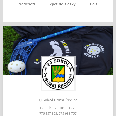
← Předchozí
Zpět do složky
Další →
TJ Sokol Horní Ředice
Horní Ředice 101, 533 75
776 157 303, 775 983 757