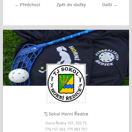
← Předchozí
Zpět do složky
Další →
TJ Sokol Horní Ředice
Horní Ředice 101, 533 75
776 157 303, 775 983 757