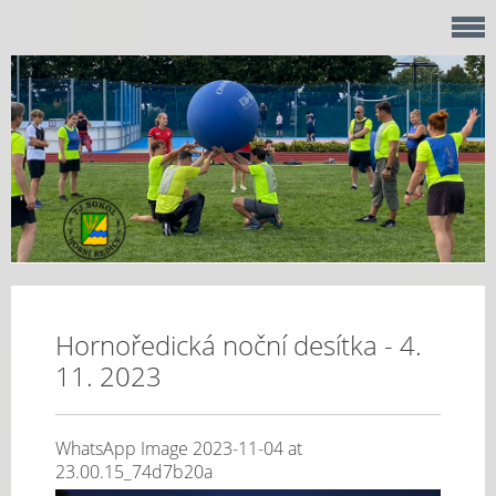
Hornoředická noční desítka - 4.
11. 2023
WhatsApp Image 2023-11-04 at
23.00.15_74d7b20a