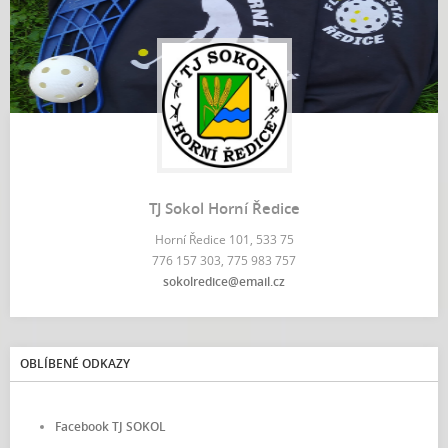
TJ Sokol Horní Ředice
Horní Ředice 101, 533 75
776 157 303, 775 983 757
sokolredice@email.cz
OBLÍBENÉ ODKAZY
Facebook TJ SOKOL