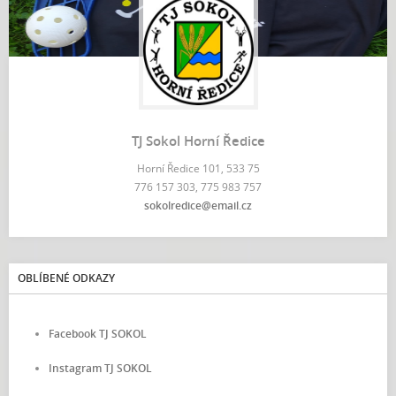
TJ Sokol Horní Ředice
Horní Ředice 101, 533 75
776 157 303, 775 983 757
sokolredice@email.cz
OBLÍBENÉ ODKAZY
Facebook TJ SOKOL
Instagram TJ SOKOL